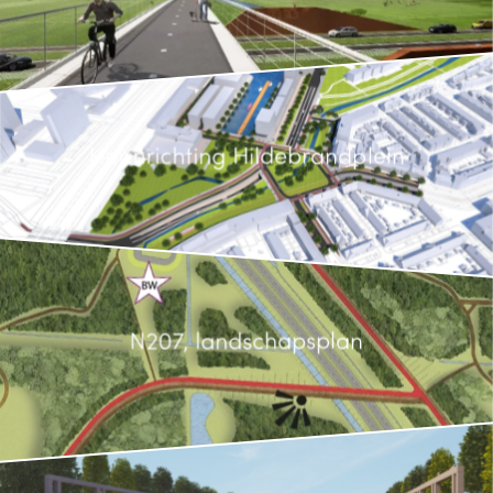
Herinrichting Hildebrandplein
N207, landschapsplan