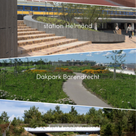
station Helmond
Dakpark Barendrecht
ecoduct treeker wissel