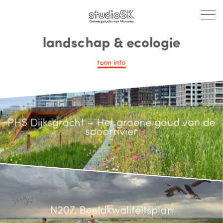
landschap & ecologie
toon
info
PHS Dijksgracht – Het groene goud van de
spoorrivier
N207, Beeldkwaliteitsplan