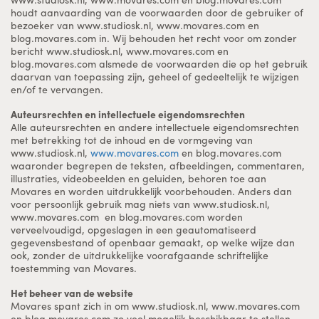
houdt aanvaarding van de voorwaarden door de gebruiker of
bezoeker van www.studiosk.nl, www.movares.com en
blog.movares.com in. Wij behouden het recht voor om zonder
bericht www.studiosk.nl, www.movares.com en
blog.movares.com alsmede de voorwaarden die op het gebruik
daarvan van toepassing zijn, geheel of gedeeltelijk te wijzigen
en/of te vervangen.
Auteursrechten en intellectuele eigendomsrechten
Alle auteursrechten en andere intellectuele eigendomsrechten
met betrekking tot de inhoud en de vormgeving van
www.studiosk.nl,
www.movares.com
en blog.movares.com
waaronder begrepen de teksten, afbeeldingen, commentaren,
illustraties, videobeelden en geluiden, behoren toe aan
Movares en worden uitdrukkelijk voorbehouden. Anders dan
voor persoonlijk gebruik mag niets van www.studiosk.nl,
www.movares.com en blog.movares.com worden
verveelvoudigd, opgeslagen in een geautomatiseerd
gegevensbestand of openbaar gemaakt, op welke wijze dan
ook, zonder de uitdrukkelijke voorafgaande schriftelijke
toestemming van Movares.
Het beheer van de website
Movares spant zich in om www.studiosk.nl, www.movares.com
en blog.movares.com zo veel mogelijk beschikbaar te stellen,