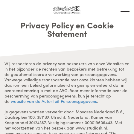
Privacy Policy en Cookie
Statement
Wij respecteren de privacy van bezoekers van onze Websites en
in het bijzonder de rechten van bezoekers met betrekking tot
de geautomatiseerde verwerking van persoonsgegevens.
Vanwege volledige transparantie met onze klanten hebben wij
daarom een beleid geformuleerd en geïmplementeerd dat in
overeenstemming is met de AVG. Voor meer informatie over de
bescherming van persoonsgegevens, kun je terecht op
de
website van de Autoriteit Persoonsgegevens
.
Je gegevens worden verwerkt door: Movares Nederland B.V.,
Daalseplein 100, 3511SX Utrecht, Nederland. Kamer van
Koophandel 30124367, Vestigingsnummer 000019606443. Met
het voortzetten van het bezoek aan www.studiosk.nl,
www.movares.com en blog.movares.com (hierna ook “De