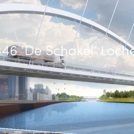
46 ‘De Schakel’ Loc