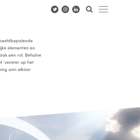
n beeldbepalende
ijke elementen en
vaak een rol. Behalve
f ‘venster op het
jning aan elkaar