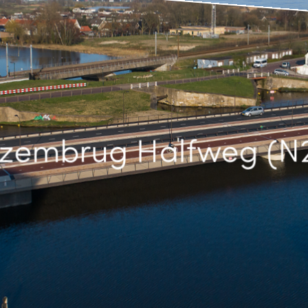
zembrug Halfweg (N