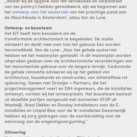
,,Nadat wij de opgave voor het vernieuwen en verplaatsen
van zes pantry’s hebben gerealiseerd, zijn we begonnen aan
het
ontwerp voor het souterrain
van het prachtige pand aan
de Mauritskade in Amsterdam”, aldus Van de Lune.
Ontwerp- en bouwteam
Het KIT heeft hem benaderd om de
transformatie architectonisch te begeleiden. De studio
adviseert en denkt mee over hoe het gebouw kan worden
herontwikkeld. Van de Lune: ,,Voor het gehele souterrain
hebben we het masterplan gemaakt. In dit masterplan worden
uitspraken gedaan over de architectonische veranderingen van
het monumentale gebouw voor de langere termijn. Gedurende
de gehele renovatie adviseren wij op het gebied van
architectuur, bouwkunde en constructies, van initiatieffase tot
oplevering. Samen met Draaijer + Partners, die het
projectmanagement voert en S2H-ingenieurs, die de installaties
ontwerpt, vormen wij het ontwerpteam. Het bouwteam bestaat
uit dezelfde partijen aangevuld met aannemer ATOP uit
Waalwijk, Staal Dekker en Ronday installateurs voor de E-
installaties en Limpid Blue voor de W-installaties.Gezamenlijk
hebben wij zorg gedragen voor de voorbereiding voor de
aanvraag van de omgevingsvergunning.”
Uitvoering