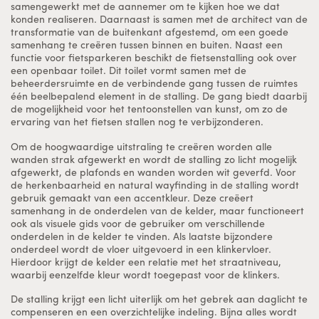
samengewerkt met de aannemer om te kijken hoe we dat
konden realiseren. Daarnaast is samen met de architect van de
transformatie van de buitenkant afgestemd, om een goede
samenhang te creëren tussen binnen en buiten. Naast een
functie voor fietsparkeren beschikt de fietsenstalling ook over
een openbaar toilet. Dit toilet vormt samen met de
beheerdersruimte en de verbindende gang tussen de ruimtes
één beelbepalend element in de stalling. De gang biedt daarbij
de mogelijkheid voor het tentoonstellen van kunst, om zo de
ervaring van het fietsen stallen nog te verbijzonderen.
Om de hoogwaardige uitstraling te creëren worden alle
wanden strak afgewerkt en wordt de stalling zo licht mogelijk
afgewerkt, de plafonds en wanden worden wit geverfd. Voor
de herkenbaarheid en natural wayfinding in de stalling wordt
gebruik gemaakt van een accentkleur. Deze creëert
samenhang in de onderdelen van de kelder, maar functioneert
ook als visuele gids voor de gebruiker om verschillende
onderdelen in de kelder te vinden. Als laatste bijzondere
onderdeel wordt de vloer uitgevoerd in een klinkervloer.
Hierdoor krijgt de kelder een relatie met het straatniveau,
waarbij eenzelfde kleur wordt toegepast voor de klinkers.
De stalling krijgt een licht uiterlijk om het gebrek aan daglicht te
compenseren en een overzichtelijke indeling. Bijna alles wordt