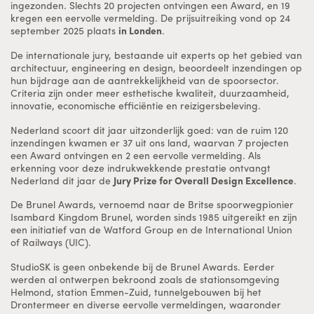
ingezonden. Slechts 20 projecten ontvingen een Award, en 19
kregen een eervolle vermelding. De prijsuitreiking vond op 24
september 2025 plaats
in Londen
.
De internationale jury, bestaande uit experts op het gebied van
architectuur, engineering en design, beoordeelt inzendingen op
hun bijdrage aan de aantrekkelijkheid van de spoorsector.
Criteria zijn onder meer esthetische kwaliteit, duurzaamheid,
innovatie, economische efficiëntie en reizigersbeleving.
Nederland scoort dit jaar uitzonderlijk goed: van de ruim 120
inzendingen kwamen er 37 uit ons land, waarvan 7 projecten
een Award ontvingen en 2 een eervolle vermelding. Als
erkenning voor deze indrukwekkende prestatie ontvangt
Nederland dit jaar de
Jury Prize for Overall Design Excellence
.
De Brunel Awards, vernoemd naar de Britse spoorwegpionier
Isambard Kingdom Brunel, worden sinds 1985 uitgereikt en zijn
een initiatief van de Watford Group en de International Union
of Railways (UIC).
StudioSK is geen onbekende bij de Brunel Awards. Eerder
werden al ontwerpen bekroond zoals de stationsomgeving
Helmond, station Emmen-Zuid, tunnelgebouwen bij het
Drontermeer en diverse eervolle vermeldingen, waaronder