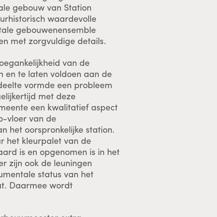
ale gebouw van Station
uurhistorisch waardevolle
totale gebouwenensemble
len met zorgvuldige details.
oegankelijkheid van de
en en te laten voldoen aan de
edeelte vormde een probleem
elijkertijd met deze
emeente een kwalitatief aspect
zo-vloer van de
n het oorspronkelijke station.
 het kleurpalet van de
aard is en opgenomen is in het
er zijn ook de leuningen
umentale status van het
out. Daarmee wordt