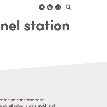
nel station
venter getransformeerd,
kwaliteitsslag is gemaakt met