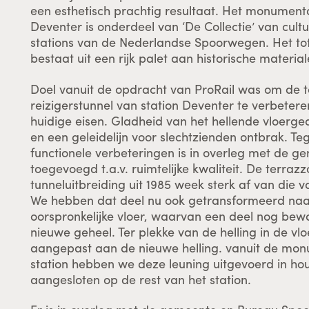
een esthetisch prachtig resultaat. Het monument
Deventer is onderdeel van ‘De Collectie’ van cult
stations van de Nederlandse Spoorwegen. Het 
bestaat uit een rijk palet aan historische materia
Doel vanuit de opdracht van ProRail was om de t
reizigerstunnel van station Deventer te verbeter
huidige eisen. Gladheid van het hellende vloerg
en een geleidelijn voor slechtzienden ontbrak. Teg
functionele verbeteringen is in overleg met de g
toegevoegd t.a.v. ruimtelijke kwaliteit. De terraz
tunneluitbreiding uit 1985 week sterk af van die va
We hebben dat deel nu ook getransformeerd naar
oorspronkelijke vloer, waarvan een deel nog bew
nieuwe geheel. Ter plekke van de helling in de vlo
aangepast aan de nieuwe helling. vanuit de mon
station hebben we deze leuning uitgevoerd in h
aangesloten op de rest van het station.