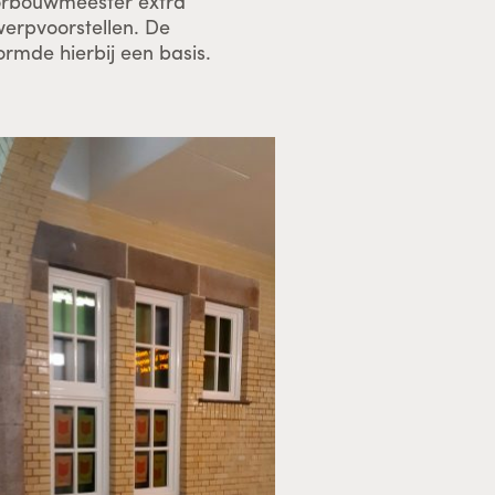
oorbouwmeester extra
erpvoorstellen. De
mde hierbij een basis.