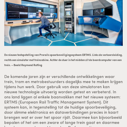
De nieuwe testopstelling van Prorails spoorbeveiligingssysteem ERTMS. Links de verkeersleiding,
rechts een simulator met treincabine. Achter de duer in het midden zit de boordcomputer van een
trein. – Beeld Raymond Rutting
De komende jaren zijn er verschillende ontwikkelingen waar
trein, tram en metrobestuurders dagelijks mee te maken krijgen
tijdens hun werk. Door gebruik van deze simulatoren kan
nieuwe technologie uitvoerig worden getest en verbeterd. In
ons land liggen al enkele baanvakken met het nieuwe systeem:
ERTMS (European Rail Traffic Management System). Dit
systeem kan, in tegenstelling tot de huidige spoorbeveiliging,
door slimme elektronica en dataverbindingen precies in kaart
brengen wat er over het spoor rijdt. Daarmee kan bijvoorbeeld
bepalen of het om een zware of lange trein gaat en daarmee