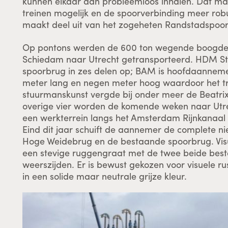
kunnen elkaar dan probleemloos inhalen. Dat ma
treinen mogelijk en de spoorverbinding meer rob
maakt deel uit van het zogeheten Randstadspoor d
Op pontons werden de 600 ton wegende boogdele
Schiedam naar Utrecht getransporteerd. HDM St
spoorbrug in zes delen op; BAM is hoofdaannemer
meter lang en negen meter hoog waardoor het t
stuurmanskunst vergde bij onder meer de Beatrix
overige vier worden de komende weken naar Utr
een werkterrein langs het Amsterdam Rijnkanaal
Eind dit jaar schuift de aannemer de complete n
Hoge Weidebrug en de bestaande spoorbrug. Vis
een stevige ruggengraat met de twee beide bes
weerszijden. Er is bewust gekozen voor visuele r
in een solide maar neutrale grijze kleur.