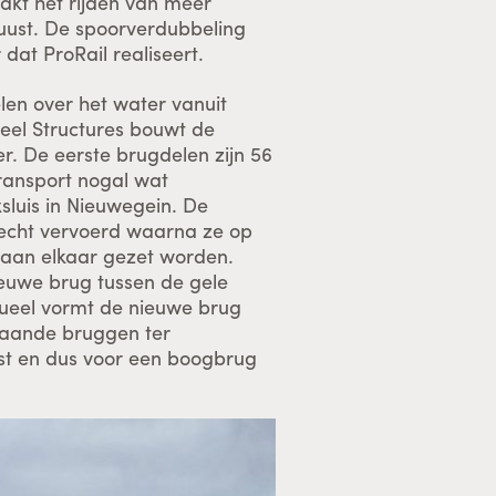
akt het rijden van meer
uust. De spoorverdubbeling
at ProRail realiseert.
n over het water vanuit
eel Structures bouwt de
. De eerste brugdelen zijn 56
ransport nogal wat
sluis in Nieuwegein. De
echt vervoerd waarna ze op
 aan elkaar gezet worden.
ieuwe brug tussen de gele
ueel vormt de nieuwe brug
taande bruggen ter
ust en dus voor een boogbrug